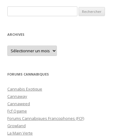
des
Rechercher :
articles
ARCHIVES
Archives
FORUMS CANNABIQUES
Cannabis Exotique
Cannaway
Cannaweed
Fcf Ogame
Forums Cannabiques Francophones (FCF)
Growland
La Main Verte