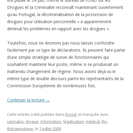
été publié le 24 juin, même le Bureau de l’ONU sur les
Drogues et la Criminalité reconnaît maintenant ouvertement
qu’au Portugal, la décriminalisation de la possession de
drogues pour utilisation personnelle « a apparemment
diminué les problèmes en rapport avec les drogues ».
Toutefois, nous ne devrions pas nous laisser confondre
facilement par ce type de déclarations. Ils peuvent faire partie
d’une simple stratégie de survie de fonctionnaires qui
souhaitent maintenir leur poste, même si se produisait un
inattendu changement de régime. Nous avons déjà vu le
même type de double discours parmi les représentants de la
Commission Européenne de nombreuses fois.
Continuer la lecture
→
Cette entrée a été publiée dans
Encod
, et marquée avec
cannabis
,
drogue
,
information
,
légalisation
,
médical
,
thc
,
thérapeutique
, le
1 juillet 2009
.