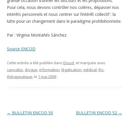
grande occasion d’unifier les discours et les propositions.
Pour cela, nous devons contrôler nos colères, dépasser nos
intérêts personnels et nous centrer sur l’intérêt collectif : la
lutte pour un changement dans le paradigme prohibitionniste.
Par : Virginia Montañés Sánchez
Source ENCOD
Cette entrée a été publiée dans
Encod
, et marquée avec
cannabis
,
drogue
,
information
,
légalisation
,
médical
,
thc
,
thérapeutique
, le
1 mai 2009
.
Navigation
←
BULLETIN ENCOD 50
BULLETIN ENCOD 52
→
des
articles