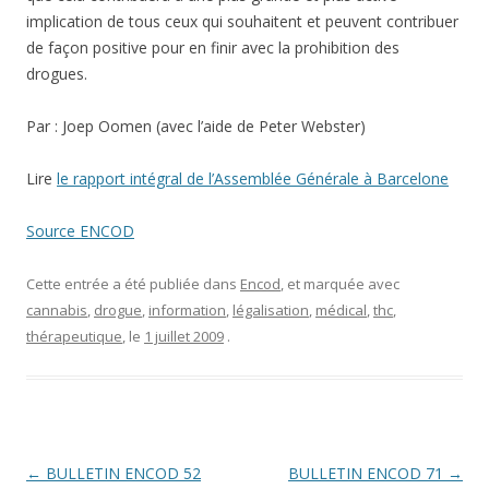
implication de tous ceux qui souhaitent et peuvent contribuer
de façon positive pour en finir avec la prohibition des
drogues.
Par : Joep Oomen (avec l’aide de Peter Webster)
Lire
le rapport intégral de l’Assemblée Générale à Barcelone
Source ENCOD
Cette entrée a été publiée dans
Encod
, et marquée avec
cannabis
,
drogue
,
information
,
légalisation
,
médical
,
thc
,
thérapeutique
, le
1 juillet 2009
.
Navigation
←
BULLETIN ENCOD 52
BULLETIN ENCOD 71
→