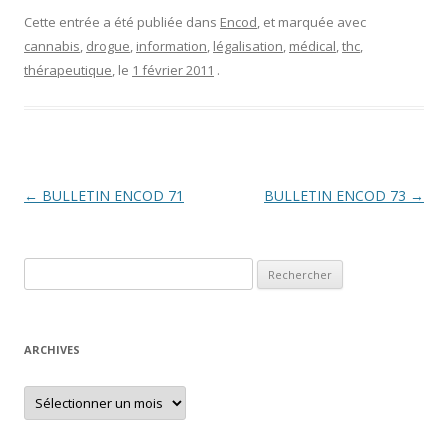
Cette entrée a été publiée dans
Encod
, et marquée avec
cannabis
,
drogue
,
information
,
légalisation
,
médical
,
thc
,
thérapeutique
, le
1 février 2011
.
Navigation
←
BULLETIN ENCOD 71
BULLETIN ENCOD 73
→
des
articles
Rechercher :
ARCHIVES
Archives