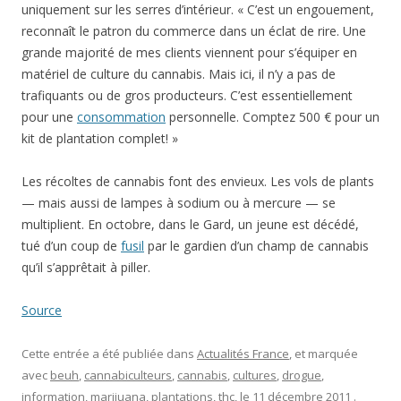
uniquement sur les serres d’intérieur. « C’est un engouement,
reconnaît le patron du commerce dans un éclat de rire. Une
grande majorité de mes clients viennent pour s’équiper en
matériel de culture du cannabis. Mais ici, il n’y a pas de
trafiquants ou de gros producteurs. C’est essentiellement
pour une
consommation
personnelle. Comptez 500 € pour un
kit de plantation complet! »
Les récoltes de cannabis font des envieux. Les vols de plants
— mais aussi de lampes à sodium ou à mercure — se
multiplient. En octobre, dans le Gard, un jeune est décédé,
tué d’un coup de
fusil
par le gardien d’un champ de cannabis
qu’il s’apprêtait à piller.
Source
Cette entrée a été publiée dans
Actualités France
, et marquée
avec
beuh
,
cannabiculteurs
,
cannabis
,
cultures
,
drogue
,
information
,
marijuana
,
plantations
,
thc
, le
11 décembre 2011
.