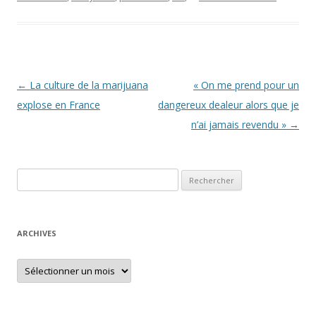
Navigation
←
La culture de la marijuana
« On me prend pour un
des
explose en France
dangereux dealeur alors que je
articles
n’ai jamais revendu »
→
Rechercher :
ARCHIVES
Archives