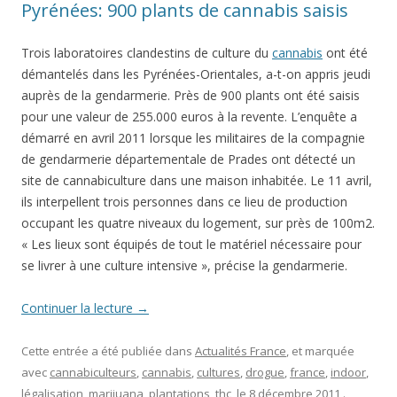
Pyrénées: 900 plants de cannabis saisis
Trois laboratoires clandestins de culture du
cannabis
ont été
démantelés dans les Pyrénées-Orientales, a-t-on appris jeudi
auprès de la gendarmerie. Près de 900 plants ont été saisis
pour une valeur de 255.000 euros à la revente. L’enquête a
démarré en avril 2011 lorsque les militaires de la compagnie
de gendarmerie départementale de Prades ont détecté un
site de cannabiculture dans une maison inhabitée. Le 11 avril,
ils interpellent trois personnes dans ce lieu de production
occupant les quatre niveaux du logement, sur près de 100m2.
« Les lieux sont équipés de tout le matériel nécessaire pour
se livrer à une culture intensive », précise la gendarmerie.
Continuer la lecture
→
Cette entrée a été publiée dans
Actualités France
, et marquée
avec
cannabiculteurs
,
cannabis
,
cultures
,
drogue
,
france
,
indoor
,
légalisation
,
marijuana
,
plantations
,
thc
, le
8 décembre 2011
.