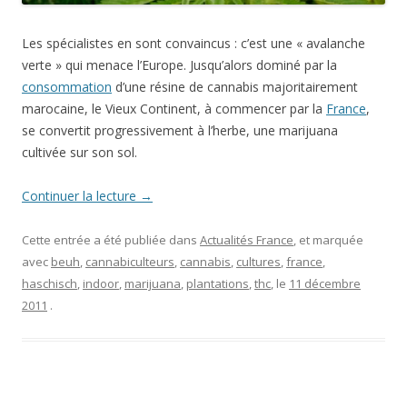
Les spécialistes en sont convaincus : c’est une « avalanche
verte » qui menace l’Europe. Jusqu’alors dominé par la
consommation
d’une résine de cannabis majoritairement
marocaine, le Vieux Continent, à commencer par la
France
,
se convertit progressivement à l’herbe, une marijuana
cultivée sur son sol.
Continuer la lecture
→
Cette entrée a été publiée dans
Actualités France
, et marquée
avec
beuh
,
cannabiculteurs
,
cannabis
,
cultures
,
france
,
haschisch
,
indoor
,
marijuana
,
plantations
,
thc
, le
11 décembre
2011
.