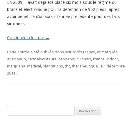
En 2009, il avait déjà été placé six mois sous le régime du
bracelet électronique pour la détention de 962 pieds, après
avoir bénéficié d’un sursis l’année précédente pour des faits
similaires.
Continuer la lecture
→
Cette entrée a été publiée dans
Actualités France
, et marquée
avec
beuh
,
cannabiculteurs
,
cannabis
,
cultures
,
france
,
indoor
,
marijuana
,
médical
,
plantations
,
thc
,
thérapeutique
, le
1 décembre
2011
.
Rechercher :