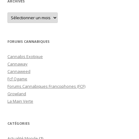
ARCHIVES
Archives
FORUMS CANNABIQUES
Cannabis Exotique
Cannaway
Cannaweed
Fcf Ogame
Forums Cannabiques Francophones (FCF)
Growland
La Main Verte
CATÉGORIES
Actualité Monde
(1)