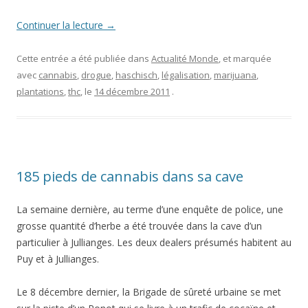
Continuer la lecture
→
Cette entrée a été publiée dans
Actualité Monde
, et marquée
avec
cannabis
,
drogue
,
haschisch
,
légalisation
,
marijuana
,
plantations
,
thc
, le
14 décembre 2011
.
185 pieds de cannabis dans sa cave
La semaine dernière, au terme d’une enquête de police, une
grosse quantité d’herbe a été trouvée dans la cave d’un
particulier à Jullianges. Les deux dealers présumés habitent au
Puy et à Jullianges.
Le 8 décembre dernier, la Brigade de sûreté urbaine se met