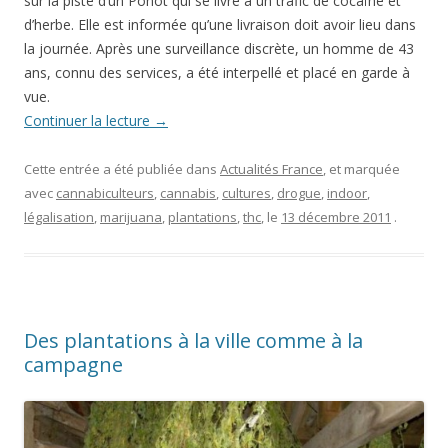
sur la piste d’un Ponot qui se livre à un trafic de cocaïne et
d’herbe. Elle est informée qu’une livraison doit avoir lieu dans
la journée. Après une surveillance discrète, un homme de 43
ans, connu des services, a été interpellé et placé en garde à
vue.
Continuer la lecture
→
Cette entrée a été publiée dans
Actualités France
, et marquée
avec
cannabiculteurs
,
cannabis
,
cultures
,
drogue
,
indoor
,
légalisation
,
marijuana
,
plantations
,
thc
, le
13 décembre 2011
.
Des plantations à la ville comme à la
campagne