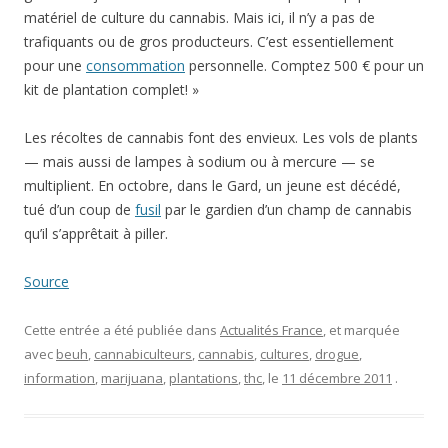
matériel de culture du cannabis. Mais ici, il n’y a pas de
trafiquants ou de gros producteurs. C’est essentiellement
pour une
consommation
personnelle. Comptez 500 € pour un
kit de plantation complet! »
Les récoltes de cannabis font des envieux. Les vols de plants
— mais aussi de lampes à sodium ou à mercure — se
multiplient. En octobre, dans le Gard, un jeune est décédé,
tué d’un coup de
fusil
par le gardien d’un champ de cannabis
qu’il s’apprêtait à piller.
Source
Cette entrée a été publiée dans
Actualités France
, et marquée
avec
beuh
,
cannabiculteurs
,
cannabis
,
cultures
,
drogue
,
information
,
marijuana
,
plantations
,
thc
, le
11 décembre 2011
.